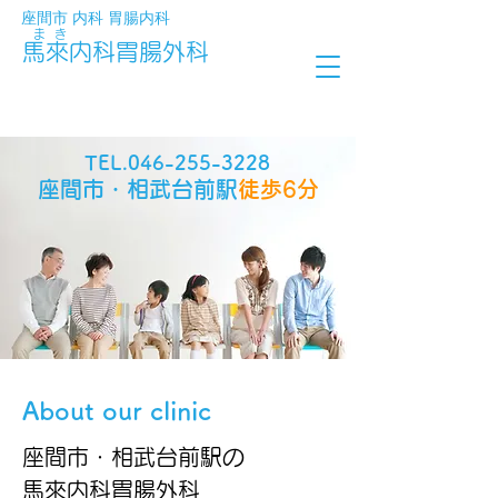
​座間市 内科 胃腸内科
ま き
馬來内科胃腸外科
土曜午前診療あり
駐車場 15台
TEL.046-255-3228
座間市・相武台前駅
徒歩6分
About our clinic
座間市・相武台前駅の
馬來内科胃腸外科