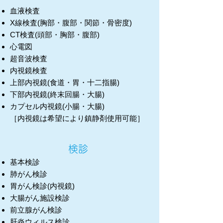
血液検査
X線検査(胸部・腹部・関節・骨密度)
CT検査(頭部・胸部・腹部)
心電図
超音波検査
内視鏡検査
上部内視鏡(食道・胃・十二指腸)
下部内視鏡(終末回腸・大腸)
カプセル内視鏡(小腸・大腸)
［内視鏡は希望により鎮静剤使用可能］
検診
基本検診
肺がん検診
胃がん検診(内視鏡)
大腸がん施設検診
前立腺がん検診
肝炎ウィルス検診